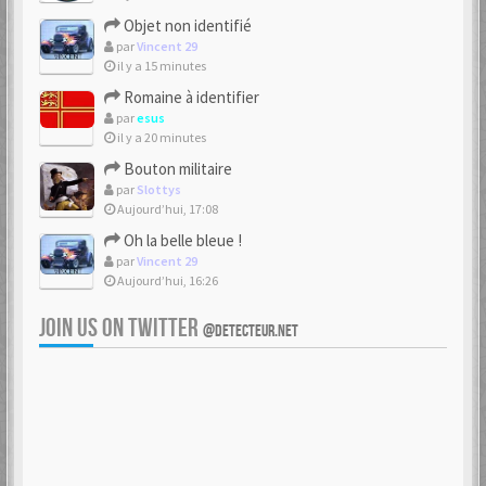
Objet non identifié
par
Vincent 29
il y a 15 minutes
Romaine à identifier
par
esus
il y a 20 minutes
Bouton militaire
par
Slottys
Aujourd’hui, 17:08
Oh la belle bleue !
par
Vincent 29
Aujourd’hui, 16:26
JOIN US ON TWITTER
@DETECTEUR.NET