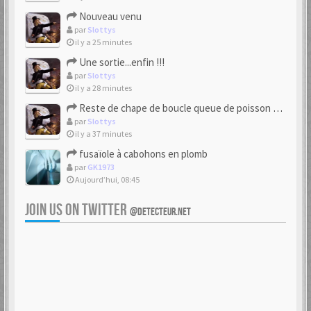
Nouveau venu
par
Slottys
il y a 25 minutes
Une sortie...enfin !!!
par
Slottys
il y a 28 minutes
Reste de chape de boucle queue de poisson bipartite 17/18eme
par
Slottys
il y a 37 minutes
fusaïole à cabohons en plomb
par
GK1973
Aujourd’hui, 08:45
JOIN US ON TWITTER
@DETECTEUR.NET