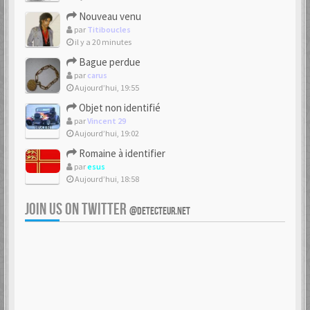
Nouveau venu
par
Titiboucles
il y a 20 minutes
Bague perdue
par
carus
Aujourd’hui, 19:55
Objet non identifié
par
Vincent 29
Aujourd’hui, 19:02
Romaine à identifier
par
esus
Aujourd’hui, 18:58
JOIN US ON TWITTER
@DETECTEUR.NET