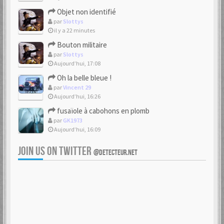
Objet non identifié
par
Slottys
il y a 22 minutes
Bouton militaire
par
Slottys
Aujourd’hui, 17:08
Oh la belle bleue !
par
Vincent 29
Aujourd’hui, 16:26
fusaïole à cabohons en plomb
par
GK1973
Aujourd’hui, 16:09
JOIN US ON TWITTER
@DETECTEUR.NET