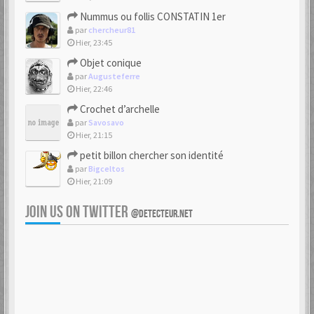
Nummus ou follis CONSTATIN 1er
par
chercheur81
Hier, 23:45
Objet conique
par
Augusteferre
Hier, 22:46
Crochet d’archelle
par
Savosavo
Hier, 21:15
petit billon chercher son identité
par
Bigceltos
Hier, 21:09
JOIN US ON TWITTER
@DETECTEUR.NET