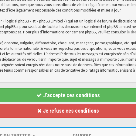
ications, bien que nous vous conseillons de vérifier régulièrement par vous-même. E
tez d’être légalement responsable des conditions modifiées et mises à jour.
« logiciel phpBB » et « phpBB Limited ») qui est un logiciel de forum de discussions
ciel phpBB a pour seul but de faciliter les discussions sur internet et phpBB Limite
cceptons pas. Pour plus d’informations concernant phpBB, veuillez consulter
le si
f, obscène, vulgaire, diffamatoire, choquant, menaçant, pornographique, etc. qui po
core la loi internationale. Si vous ne respectez pas ces dispositions, vous vous exp
et et les autorités officielles. L’adresse IP de tous les messages est enregistrée afin 
 de déplacer ou de verrouiller n’importe quel sujet et message à n’importe quel momen
eignées soient enregistrées dans notre base de données. Bien que ces informations n
être tenus comme responsables en cas de tentative de piratage informatique visant
J’accepte ces conditions
Je refuse ces conditions