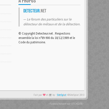
A PROPOS
Detecteur
.net
Le forum des particuliers sur le
détecteur de métaux et de la détection.
© Copyright Detecteur.net . Respectons
ensemble la loi n°89-900 du 18/12/1989 et le
Code du patrimoine.
Fait par
et
by:
SiteSplat
©SiteSplat 2013
- Fuseau horaire sur
UTC+02:00
-