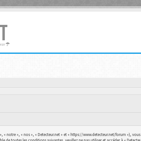
T
oisir
», « notre », « nos », « Detecteur.net » et « https://www.detecteur.net/forum »), vo
le de toutes les conditions suivantes, veuillez ne pas utiliser et accéder à « Detec