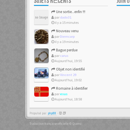
SUJETS RÉCENTS
JOIN 
Une sortie...enfin !!!
par
dado31
il y a 15 minutes
Nouveau venu
par
Diemcarp
il y a 19 minutes
Bague perdue
par
carus
Aujourd’hui, 19:55
Objet non identifié
par
Vincent 29
Aujourd’hui, 19:02
Romaine à identifier
par
esus
Aujourd’hui, 18:58
Propulsé par
phpBB
-
Traduction française officielle
©
Qiaeru