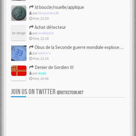
Id boucle/rouelle/applique
par
Vespasien26
Hier, 22:29
Achat détecteur
par
ouillejack
Hier, 22:18
Obus de la Seconde guerre mondiale explosent dans des champs.
par
white's
Hier, 22:14
Denier de Gordien III
par
esus
Hier, 20:46
JOIN US ON TWITTER
@DETECTEUR.NET