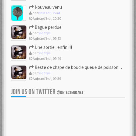
Nouveau venu
par
PrusseDuSud
Aujourd’hui, 10:20
Bague perdue
par
Slottys
Aujourd’hui, 09:53
Une sortie...enfin !!!
par
Slottys
Aujourd’hui, 09:49
Reste de chape de boucle queue de poisson bipartite 17/18eme
par
Slottys
Aujourd’hui, 09:39
JOIN US ON TWITTER
@DETECTEUR.NET