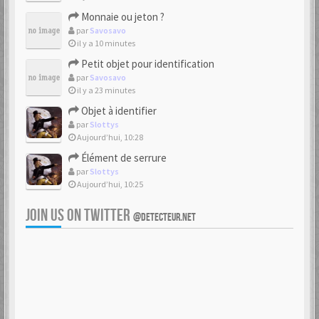
Monnaie ou jeton ?
par
Savosavo
il y a 10 minutes
Petit objet pour identification
par
Savosavo
il y a 23 minutes
Objet à identifier
par
Slottys
Aujourd’hui, 10:28
Élément de serrure
par
Slottys
Aujourd’hui, 10:25
JOIN US ON TWITTER
@DETECTEUR.NET