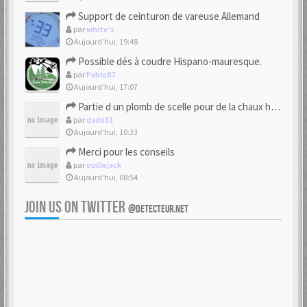
Support de ceinturon de vareuse Allemand
par
white's
Aujourd’hui, 19:48
Possible dés à coudre Hispano-mauresque.
par
Pablo87
Aujourd’hui, 17:07
Partie d un plomb de scelle pour de la chaux hydraulique
par
dado31
Aujourd’hui, 10:33
Merci pour les conseils
par
ouillejack
Aujourd’hui, 08:54
JOIN US ON TWITTER
@DETECTEUR.NET