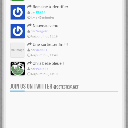
Romaine à identifier
par
REP14
il y a 45 minutes
Nouveau venu
par
Serge63
Aujourd’hui, 15:19
Une sortie...enfin !!!
par
dado31
Aujourd’hui, 13:49
Oh la belle bleue !
par
Pablo87
Aujourd’hui, 13:10
JOIN US ON TWITTER
@DETECTEUR.NET