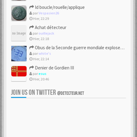
Id boucle/rouelle/applique
par
Vespasien26
Hier, 22:29
Achat détecteur
par
ouillejack
Hier, 22:18
Obus de la Seconde guerre mondiale explosent dans des champs.
par
white's
Hier, 22:14
Denier de Gordien III
par
esus
Hier, 20:46
JOIN US ON TWITTER
@DETECTEUR.NET