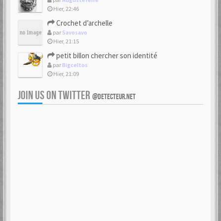
Hier, 22:46
Crochet d’archelle
par
Savosavo
Hier, 21:15
petit billon chercher son identité
par
Bigceltos
Hier, 21:09
JOIN US ON TWITTER
@DETECTEUR.NET