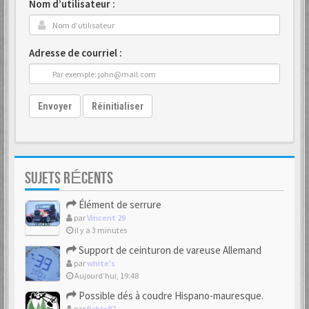
Nom d’utilisateur :
Adresse de courriel :
Envoyer
Réinitialiser
SUJETS RÉCENTS
Élément de serrure
par
Vincent 29
il y a 3 minutes
Support de ceinturon de vareuse Allemand
par
white's
Aujourd’hui, 19:48
Possible dés à coudre Hispano-mauresque.
par
Pablo87