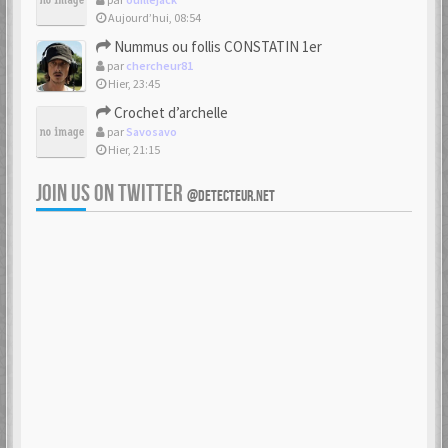
Aujourd’hui, 08:54
Nummus ou follis CONSTATIN 1er
par
chercheur81
Hier, 23:45
Crochet d’archelle
par
Savosavo
Hier, 21:15
JOIN US ON TWITTER
@DETECTEUR.NET