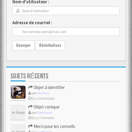
Nom d’utilisateur :
Adresse de courriel :
Envoyer
Réinitialiser
SUJETS RÉCENTS
Objet à identifier
par
Slottys
il y a 2 minutes
Objet conique
par
Savosavo
il y a 7 minutes
Merci pour les conseils
par
ouillejack