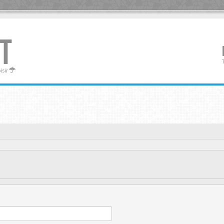
T
oisir