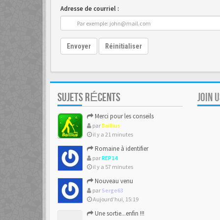
Adresse de courriel :
Envoyer
Réinitialiser
SUJETS RÉCENTS
JOIN 
Merci pour les conseils
par
Baillius
il y a 21 minutes
Romaine à identifier
par
REP14
il y a 57 minutes
Nouveau venu
par
Serge63
Aujourd’hui, 15:19
Une sortie...enfin !!!