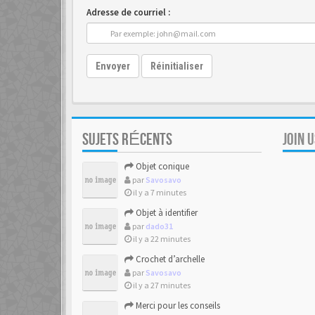
Adresse de courriel :
Envoyer
Réinitialiser
SUJETS RÉCENTS
JOIN 
Objet conique
par
Savosavo
il y a 7 minutes
Objet à identifier
par
dado31
il y a 22 minutes
Crochet d’archelle
par
Savosavo
il y a 27 minutes
Merci pour les conseils