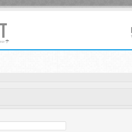
T
oisir