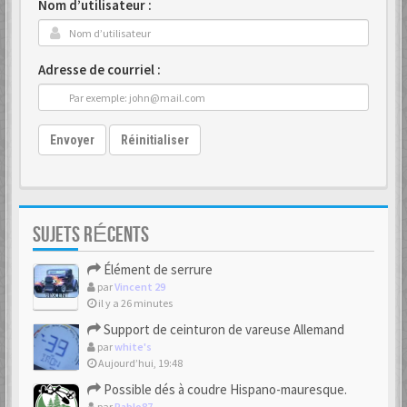
Nom d’utilisateur :
Adresse de courriel :
Envoyer
Réinitialiser
SUJETS RÉCENTS
Élément de serrure
par
Vincent 29
il y a 26 minutes
Support de ceinturon de vareuse Allemand
par
white's
Aujourd’hui, 19:48
Possible dés à coudre Hispano-mauresque.
par
Pablo87