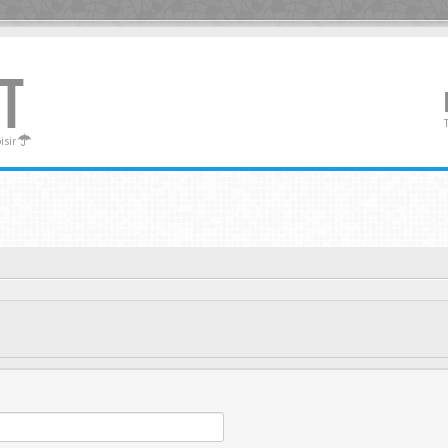
T
oisir