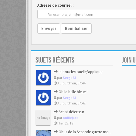
Adresse de courriel :
Envoyer
Réinitialiser
SUJETS RÉCENTS
JOIN 
Id boucle/rouelle/applique
par
Serge63
Aujourd’hui, 07:44
Oh la belle bleue !
par
Serge63
Aujourd’hui, 07:42
Achat détecteur
par
ouillejack
Hier, 22:18
Obus de la Seconde guerre mondiale explosent dans des champs.