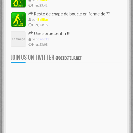
Hier, 23:42
Reste de chape de boucle en forme de ??
par
Baillius
Hier, 23:15
Une sortie...enfin !!!
par
dado31
Hier, 23:08
JOIN US ON TWITTER
@DETECTEUR.NET