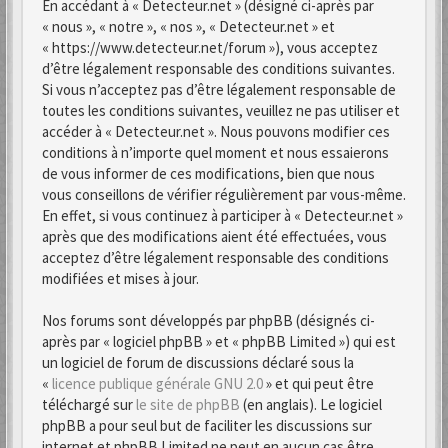
En accédant à « Detecteur.net » (désigné ci-après par
« nous », « notre », « nos », « Detecteur.net » et
« https://www.detecteur.net/forum »), vous acceptez
d’être légalement responsable des conditions suivantes.
Si vous n’acceptez pas d’être légalement responsable de
toutes les conditions suivantes, veuillez ne pas utiliser et
accéder à « Detecteur.net ». Nous pouvons modifier ces
conditions à n’importe quel moment et nous essaierons
de vous informer de ces modifications, bien que nous
vous conseillons de vérifier régulièrement par vous-même.
En effet, si vous continuez à participer à « Detecteur.net »
après que des modifications aient été effectuées, vous
acceptez d’être légalement responsable des conditions
modifiées et mises à jour.
Nos forums sont développés par phpBB (désignés ci-
après par « logiciel phpBB » et « phpBB Limited ») qui est
un logiciel de forum de discussions déclaré sous la
«
licence publique générale GNU 2.0
» et qui peut être
téléchargé sur
le site de phpBB
(en anglais). Le logiciel
phpBB a pour seul but de faciliter les discussions sur
internet et phpBB Limited ne peut en aucun cas être