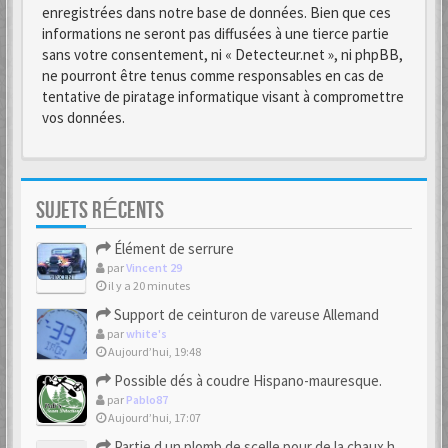
enregistrées dans notre base de données. Bien que ces
informations ne seront pas diffusées à une tierce partie
sans votre consentement, ni « Detecteur.net », ni phpBB,
ne pourront être tenus comme responsables en cas de
tentative de piratage informatique visant à compromettre
vos données.
SUJETS RÉCENTS
Élément de serrure
par
Vincent 29
il y a 20 minutes
Support de ceinturon de vareuse Allemand
par
white's
Aujourd’hui, 19:48
Possible dés à coudre Hispano-mauresque.
par
Pablo87
Aujourd’hui, 17:07
Partie d un plomb de scelle pour de la chaux hydraulique