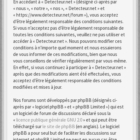
En accédant à « Detecteur.net » (désigné ci-après par
« nous », « notre », « nos », « Detecteur.net » et
« https://www.detecteur.net/forum »), vous acceptez
d’être légalement responsable des conditions suivantes.
Si vous n’acceptez pas d’être légalement responsable de
toutes les conditions suivantes, veuillez ne pas utiliser et
accéder à « Detecteur.net ». Nous pouvons modifier ces
conditions à n’importe quel moment et nous essaierons
de vous informer de ces modifications, bien que nous
vous conseillons de vérifier régulièrement par vous-même.
En effet, si vous continuez à participer à « Detecteur.net »
après que des modifications aient été effectuées, vous
acceptez d’être légalement responsable des conditions
modifiées et mises à jour.
Nos forums sont développés par phpBB (désignés ci-
après par « logiciel phpBB » et « phpBB Limited ») qui est
un logiciel de forum de discussions déclaré sous la
«
licence publique générale GNU 2.0
» et qui peut être
téléchargé sur
le site de phpBB
(en anglais). Le logiciel
phpBB a pour seul but de faciliter les discussions sur
internet et phpBB Limited ne peut en aucun cas être