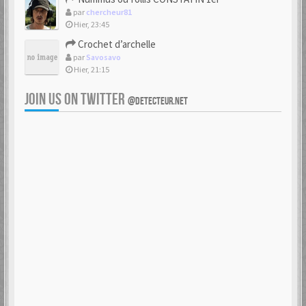
par
chercheur81
Hier, 23:45
Crochet d’archelle
par
Savosavo
Hier, 21:15
JOIN US ON TWITTER
@DETECTEUR.NET