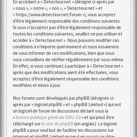
En accédant à « Detecteur.net » (désigné ci-après par
« nous », « notre », « nos », « Detecteur.net » et
« https://www.detecteur.net/forum »), vous acceptez
d’être légalement responsable des conditions suivantes.
Si vous n’acceptez pas d’être légalement responsable de
toutes les conditions suivantes, veuillez ne pas utiliser et
accéder à « Detecteur.net ». Nous pouvons modifier ces
conditions à n’importe quel moment et nous essaierons
de vous informer de ces modifications, bien que nous
vous conseillons de vérifier régulièrement par vous-même.
En effet, si vous continuez à participer à « Detecteur.net »
après que des modifications aient été effectuées, vous
acceptez d’être légalement responsable des conditions
modifiées et mises à jour.
Nos forums sont développés par phpBB (désignés ci-
après par « logiciel phpBB » et « phpBB Limited ») qui est
un logiciel de forum de discussions déclaré sous la
«
licence publique générale GNU 2.0
» et qui peut être
téléchargé sur
le site de phpBB
(en anglais). Le logiciel
phpBB a pour seul but de faciliter les discussions sur
internet et phpBB Limited ne peut en aucun cas être