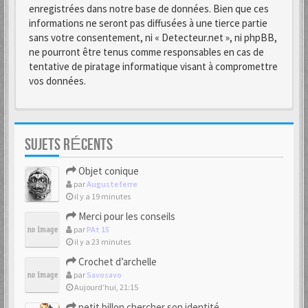
enregistrées dans notre base de données. Bien que ces
informations ne seront pas diffusées à une tierce partie
sans votre consentement, ni « Detecteur.net », ni phpBB,
ne pourront être tenus comme responsables en cas de
tentative de piratage informatique visant à compromettre
vos données.
SUJETS RÉCENTS
Objet conique
par
Augusteferre
il y a 19 minutes
Merci pour les conseils
par
PAt 15
il y a 23 minutes
Crochet d’archelle
par
Savosavo
Aujourd’hui, 21:15
petit billon chercher son identité