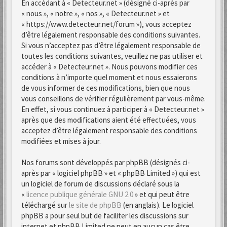
En accédant à « Detecteur.net » (désigné ci-après par
« nous », « notre », « nos », « Detecteur.net » et
« https://www.detecteur.net/forum »), vous acceptez
d’être légalement responsable des conditions suivantes.
Si vous n’acceptez pas d’être légalement responsable de
toutes les conditions suivantes, veuillez ne pas utiliser et
accéder à « Detecteur.net ». Nous pouvons modifier ces
conditions à n’importe quel moment et nous essaierons
de vous informer de ces modifications, bien que nous
vous conseillons de vérifier régulièrement par vous-même.
En effet, si vous continuez à participer à « Detecteur.net »
après que des modifications aient été effectuées, vous
acceptez d’être légalement responsable des conditions
modifiées et mises à jour.
Nos forums sont développés par phpBB (désignés ci-
après par « logiciel phpBB » et « phpBB Limited ») qui est
un logiciel de forum de discussions déclaré sous la
«
licence publique générale GNU 2.0
» et qui peut être
téléchargé sur
le site de phpBB
(en anglais). Le logiciel
phpBB a pour seul but de faciliter les discussions sur
internet et phpBB Limited ne peut en aucun cas être