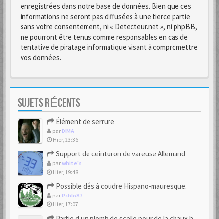
enregistrées dans notre base de données. Bien que ces
informations ne seront pas diffusées à une tierce partie
sans votre consentement, ni « Detecteur.net », ni phpBB,
ne pourront être tenus comme responsables en cas de
tentative de piratage informatique visant à compromettre
vos données.
SUJETS RÉCENTS
Élément de serrure
par
DIMA
Hier, 23:36
Support de ceinturon de vareuse Allemand
par
white's
Hier, 19:48
Possible dés à coudre Hispano-mauresque.
par
Pablo87
Hier, 17:07
Partie d un plomb de scelle pour de la chaux hydraulique