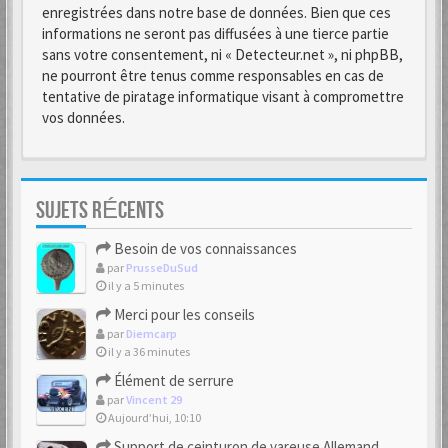
enregistrées dans notre base de données. Bien que ces
informations ne seront pas diffusées à une tierce partie
sans votre consentement, ni « Detecteur.net », ni phpBB,
ne pourront être tenus comme responsables en cas de
tentative de piratage informatique visant à compromettre
vos données.
SUJETS RÉCENTS
Besoin de vos connaissances
par
PrusseDuSud
il y a 5 minutes
Merci pour les conseils
par
Diemcarp
il y a 36 minutes
Élément de serrure
par
Vincent 29
Aujourd’hui, 10:10
Support de ceinturon de vareuse Allemand