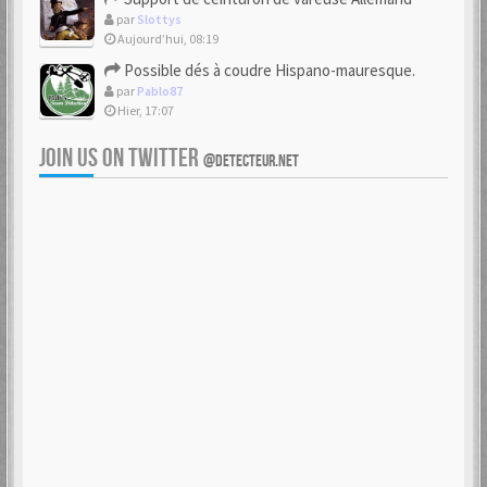
par
Slottys
Aujourd’hui, 08:19
Possible dés à coudre Hispano-mauresque.
par
Pablo87
Hier, 17:07
JOIN US ON TWITTER
@DETECTEUR.NET