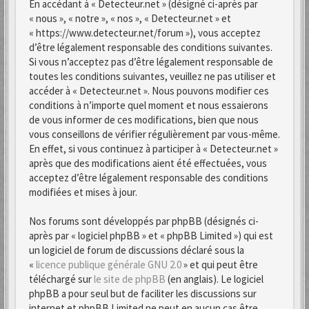
En accédant à « Detecteur.net » (désigné ci-après par
« nous », « notre », « nos », « Detecteur.net » et
« https://www.detecteur.net/forum »), vous acceptez
d’être légalement responsable des conditions suivantes.
Si vous n’acceptez pas d’être légalement responsable de
toutes les conditions suivantes, veuillez ne pas utiliser et
accéder à « Detecteur.net ». Nous pouvons modifier ces
conditions à n’importe quel moment et nous essaierons
de vous informer de ces modifications, bien que nous
vous conseillons de vérifier régulièrement par vous-même.
En effet, si vous continuez à participer à « Detecteur.net »
après que des modifications aient été effectuées, vous
acceptez d’être légalement responsable des conditions
modifiées et mises à jour.
Nos forums sont développés par phpBB (désignés ci-
après par « logiciel phpBB » et « phpBB Limited ») qui est
un logiciel de forum de discussions déclaré sous la
«
licence publique générale GNU 2.0
» et qui peut être
téléchargé sur
le site de phpBB
(en anglais). Le logiciel
phpBB a pour seul but de faciliter les discussions sur
internet et phpBB Limited ne peut en aucun cas être