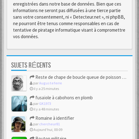
enregistrées dans notre base de données. Bien que ces
informations ne seront pas diffusées à une tierce partie
sans votre consentement, ni « Detecteur.net », ni phpBB,
ne pourront être tenus comme responsables en cas de
tentative de piratage informatique visant à compromettre
vos données.
SUJETS RÉCENTS
Reste de chape de boucle queue de poisson bipartite 17/18eme
par
Augusteferre
il y a 25 minutes
fusaïole à cabohons en plomb
par
GK1973
il y a 48 minutes
Romaine à identifier
par
chercheur81
Aujourd’hui, 00:09
Bouton militaire