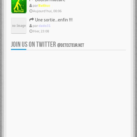
par
Baillius
Aujourd’hui, 00:06
Une sortie...enfin !!!
par
dado31
Hier, 23:08
JOIN US ON TWITTER
@DETECTEUR.NET