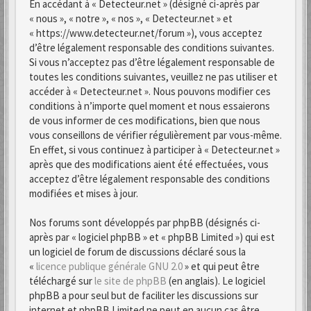
En accédant à « Detecteur.net » (désigné ci-après par
« nous », « notre », « nos », « Detecteur.net » et
« https://www.detecteur.net/forum »), vous acceptez
d’être légalement responsable des conditions suivantes.
Si vous n’acceptez pas d’être légalement responsable de
toutes les conditions suivantes, veuillez ne pas utiliser et
accéder à « Detecteur.net ». Nous pouvons modifier ces
conditions à n’importe quel moment et nous essaierons
de vous informer de ces modifications, bien que nous
vous conseillons de vérifier régulièrement par vous-même.
En effet, si vous continuez à participer à « Detecteur.net »
après que des modifications aient été effectuées, vous
acceptez d’être légalement responsable des conditions
modifiées et mises à jour.
Nos forums sont développés par phpBB (désignés ci-
après par « logiciel phpBB » et « phpBB Limited ») qui est
un logiciel de forum de discussions déclaré sous la
«
licence publique générale GNU 2.0
» et qui peut être
téléchargé sur
le site de phpBB
(en anglais). Le logiciel
phpBB a pour seul but de faciliter les discussions sur
internet et phpBB Limited ne peut en aucun cas être