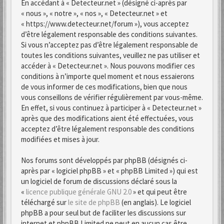
En accédant à « Detecteur.net » (désigné ci-après par
« nous », « notre », « nos », « Detecteur.net » et
« https://www.detecteur.net/forum »), vous acceptez
d’être légalement responsable des conditions suivantes.
Si vous n’acceptez pas d’être légalement responsable de
toutes les conditions suivantes, veuillez ne pas utiliser et
accéder à « Detecteur.net ». Nous pouvons modifier ces
conditions à n’importe quel moment et nous essaierons
de vous informer de ces modifications, bien que nous
vous conseillons de vérifier régulièrement par vous-même.
En effet, si vous continuez à participer à « Detecteur.net »
après que des modifications aient été effectuées, vous
acceptez d’être légalement responsable des conditions
modifiées et mises à jour.
Nos forums sont développés par phpBB (désignés ci-
après par « logiciel phpBB » et « phpBB Limited ») qui est
un logiciel de forum de discussions déclaré sous la
«
licence publique générale GNU 2.0
» et qui peut être
téléchargé sur
le site de phpBB
(en anglais). Le logiciel
phpBB a pour seul but de faciliter les discussions sur
internet et phpBB Limited ne peut en aucun cas être