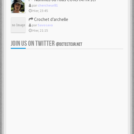
par
chercheur81
Hier, 23:45
Crochet d’archelle
par
Savosavo
Hier, 21:15
JOIN US ON TWITTER
@DETECTEUR.NET