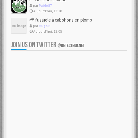
par
Pablo87
Aujourd’hui, 13:10
fusaïole à cabohons en plomb
par
Hugo B.
Aujourd’hui, 13:05
JOIN US ON TWITTER
@DETECTEUR.NET