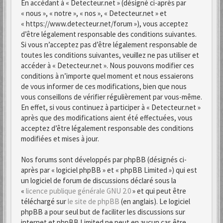
En accédant à « Detecteur.net » (désigné ci-après par
« nous », « notre », « nos », « Detecteur.net » et
« https://www.detecteur.net/forum »), vous acceptez
d’être légalement responsable des conditions suivantes.
Si vous n’acceptez pas d’être légalement responsable de
toutes les conditions suivantes, veuillez ne pas utiliser et
accéder à « Detecteur.net ». Nous pouvons modifier ces
conditions à n’importe quel moment et nous essaierons
de vous informer de ces modifications, bien que nous
vous conseillons de vérifier régulièrement par vous-même.
En effet, si vous continuez à participer à « Detecteur.net »
après que des modifications aient été effectuées, vous
acceptez d’être légalement responsable des conditions
modifiées et mises à jour.
Nos forums sont développés par phpBB (désignés ci-
après par « logiciel phpBB » et « phpBB Limited ») qui est
un logiciel de forum de discussions déclaré sous la
«
licence publique générale GNU 2.0
» et qui peut être
téléchargé sur
le site de phpBB
(en anglais). Le logiciel
phpBB a pour seul but de faciliter les discussions sur
internet et phpBB Limited ne peut en aucun cas être