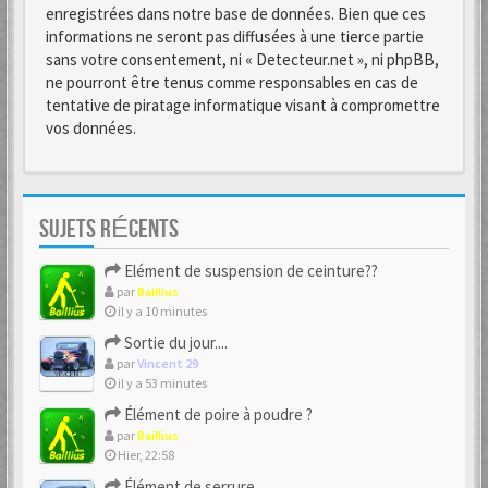
enregistrées dans notre base de données. Bien que ces
informations ne seront pas diffusées à une tierce partie
sans votre consentement, ni « Detecteur.net », ni phpBB,
ne pourront être tenus comme responsables en cas de
tentative de piratage informatique visant à compromettre
vos données.
SUJETS RÉCENTS
Elément de suspension de ceinture??
par
Baillius
il y a 10 minutes
Sortie du jour....
par
Vincent 29
il y a 53 minutes
Élément de poire à poudre ?
par
Baillius
Hier, 22:58
Élément de serrure