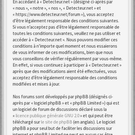
En accédant à « Detecteur.net » (désigné ci-après par
« nous », « notre », « nos », « Detecteur.net » et
« https://www.detecteur.net/forum »), vous acceptez
d’être légalement responsable des conditions suivantes.
Si vous n’acceptez pas d’être légalement responsable de
toutes les conditions suivantes, veuillez ne pas utiliser et
accéder à « Detecteur.net ». Nous pouvons modifier ces
conditions à n’importe quel moment et nous essaierons
de vous informer de ces modifications, bien que nous
vous conseillons de vérifier régulièrement par vous-même.
En effet, si vous continuez à participer à « Detecteur.net »
après que des modifications aient été effectuées, vous
acceptez d’être légalement responsable des conditions
modifiées et mises à jour.
Nos forums sont développés par phpBB (désignés ci-
après par « logiciel phpBB » et « phpBB Limited ») qui est
un logiciel de forum de discussions déclaré sous la
«
licence publique générale GNU 2.0
» et qui peut être
téléchargé sur
le site de phpBB
(en anglais). Le logiciel
phpBB a pour seul but de faciliter les discussions sur
internet et phpBB Limited ne peut en aucun cas être