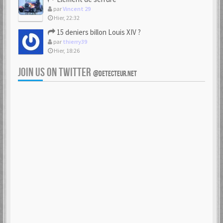
par
Vincent 29
Hier, 22:32
15 deniers billon Louis XIV ?
par
thierry39
Hier, 18:26
JOIN US ON TWITTER
@DETECTEUR.NET