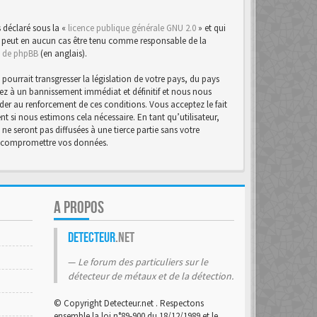
 déclaré sous la «
licence publique générale GNU 2.0
» et qui
d ne peut en aucun cas être tenu comme responsable de la
te de phpBB
(en anglais).
urrait transgresser la législation de votre pays, du pays
osez à un bannissement immédiat et définitif et nous nous
d’aider au renforcement de ces conditions. Vous acceptez le fait
t si nous estimons cela nécessaire. En tant qu’utilisateur,
e seront pas diffusées à une tierce partie sans votre
 à compromettre vos données.
A PROPOS
Detecteur
.net
Le forum des particuliers sur le
détecteur de métaux et de la détection.
© Copyright Detecteur.net . Respectons
ensemble la loi n°89-900 du 18/12/1989 et le