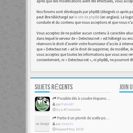
après que des modifications aient été effectuées, vous accep
Nos forums sont développés par phpBB (désignés ci-après par 
peut être téléchargé sur
le site de phpBB
(en anglais). Le logi
conduite et du contenu que nous acceptons et que nous n’a
Vous acceptez de ne publier aucun contenu à caractère abusi
dans lequel le serveur de « Detecteur.net » est hébergé ou en
réservons le droit d’avertir votre fournisseur d’accès à intern
que « Detecteur.net » ait le droit de supprimer, de modifier,
vous acceptez que toutes les informations que vous avez rens
consentement, ni « Detecteur.net », ni phpBB, ne pourront 
SUJETS RÉCENTS
JOIN 
Possible dés à coudre Hispano-mauresque.
par
Pablo87
il y a 47 minutes
Partie d un plomb de scelle pour de la chaux hydraulique
par
dado31
Aujourd’hui, 10:33