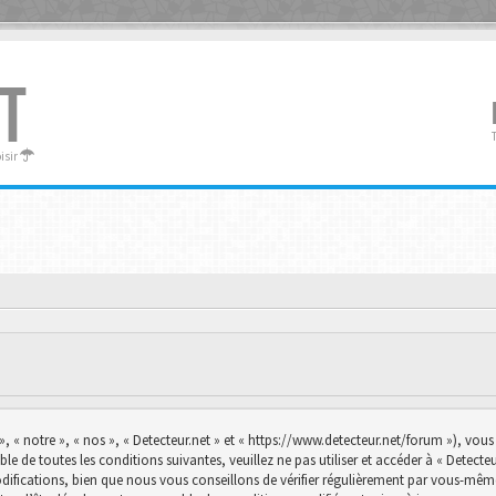
T
oisir
», « notre », « nos », « Detecteur.net » et « https://www.detecteur.net/forum »), vo
le de toutes les conditions suivantes, veuillez ne pas utiliser et accéder à « Detec
ications, bien que nous vous conseillons de vérifier régulièrement par vous-même. E