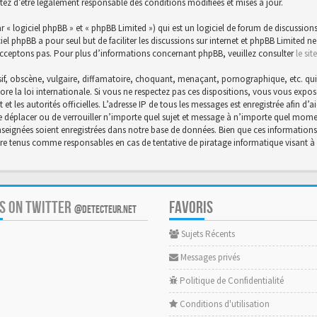
tez d’être légalement responsable des conditions modifiées et mises à jour.
« logiciel phpBB » et « phpBB Limited ») qui est un logiciel de forum de discussions
ciel phpBB a pour seul but de faciliter les discussions sur internet et phpBB Limite
cceptons pas. Pour plus d’informations concernant phpBB, veuillez consulter
le si
f, obscène, vulgaire, diffamatoire, choquant, menaçant, pornographique, etc. qui po
core la loi internationale. Si vous ne respectez pas ces dispositions, vous vous exp
et et les autorités officielles. L’adresse IP de tous les messages est enregistrée afin 
 de déplacer ou de verrouiller n’importe quel sujet et message à n’importe quel momen
eignées soient enregistrées dans notre base de données. Bien que ces informations n
être tenus comme responsables en cas de tentative de piratage informatique visant
US ON TWITTER
FAVORIS
@DETECTEUR.NET
Sujets Récents
Messages privés
Politique de Confidentialité
Conditions d'utilisation