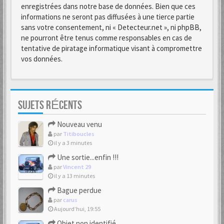
enregistrées dans notre base de données. Bien que ces
informations ne seront pas diffusées à une tierce partie
sans votre consentement, ni « Detecteur.net », ni phpBB,
ne pourront être tenus comme responsables en cas de
tentative de piratage informatique visant à compromettre
vos données.
SUJETS RÉCENTS
Nouveau venu
par
Titiboucles
il y a 3 minutes
Une sortie...enfin !!!
par
Vincent 29
il y a 13 minutes
Bague perdue
par
carus
Aujourd’hui, 19:55
Objet non identifié