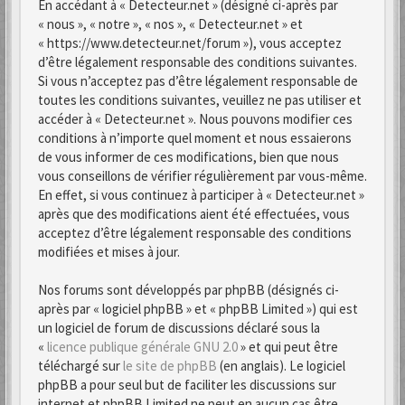
En accédant à « Detecteur.net » (désigné ci-après par
« nous », « notre », « nos », « Detecteur.net » et
« https://www.detecteur.net/forum »), vous acceptez
d’être légalement responsable des conditions suivantes.
Si vous n’acceptez pas d’être légalement responsable de
toutes les conditions suivantes, veuillez ne pas utiliser et
accéder à « Detecteur.net ». Nous pouvons modifier ces
conditions à n’importe quel moment et nous essaierons
de vous informer de ces modifications, bien que nous
vous conseillons de vérifier régulièrement par vous-même.
En effet, si vous continuez à participer à « Detecteur.net »
après que des modifications aient été effectuées, vous
acceptez d’être légalement responsable des conditions
modifiées et mises à jour.
Nos forums sont développés par phpBB (désignés ci-
après par « logiciel phpBB » et « phpBB Limited ») qui est
un logiciel de forum de discussions déclaré sous la
«
licence publique générale GNU 2.0
» et qui peut être
téléchargé sur
le site de phpBB
(en anglais). Le logiciel
phpBB a pour seul but de faciliter les discussions sur
internet et phpBB Limited ne peut en aucun cas être