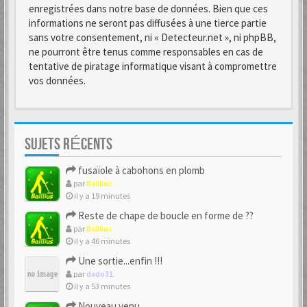
enregistrées dans notre base de données. Bien que ces
informations ne seront pas diffusées à une tierce partie
sans votre consentement, ni « Detecteur.net », ni phpBB,
ne pourront être tenus comme responsables en cas de
tentative de piratage informatique visant à compromettre
vos données.
SUJETS RÉCENTS
fusaïole à cabohons en plomb
par
Baillius
il y a 19 minutes
Reste de chape de boucle en forme de ??
par
Baillius
il y a 46 minutes
Une sortie...enfin !!!
par
dado31
il y a 53 minutes
Nouveau venu