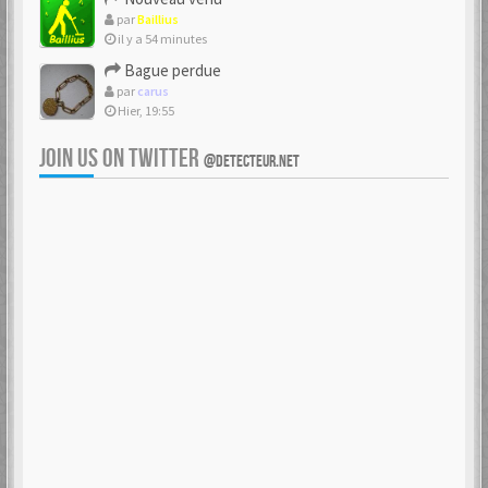
par
Baillius
il y a 54 minutes
Bague perdue
par
carus
Hier, 19:55
JOIN US ON TWITTER
@DETECTEUR.NET