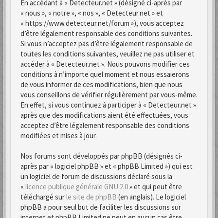
En accédant à « Detecteur.net » (désigné ci-après par
« nous », « notre », « nos », « Detecteur.net » et
« https://www.detecteur.net/forum »), vous acceptez
d’être légalement responsable des conditions suivantes.
Si vous n’acceptez pas d’être légalement responsable de
toutes les conditions suivantes, veuillez ne pas utiliser et
accéder à « Detecteur.net ». Nous pouvons modifier ces
conditions à n’importe quel moment et nous essaierons
de vous informer de ces modifications, bien que nous
vous conseillons de vérifier régulièrement par vous-même.
En effet, si vous continuez à participer à « Detecteur.net »
après que des modifications aient été effectuées, vous
acceptez d’être légalement responsable des conditions
modifiées et mises à jour.
Nos forums sont développés par phpBB (désignés ci-
après par « logiciel phpBB » et « phpBB Limited ») qui est
un logiciel de forum de discussions déclaré sous la
«
licence publique générale GNU 2.0
» et qui peut être
téléchargé sur
le site de phpBB
(en anglais). Le logiciel
phpBB a pour seul but de faciliter les discussions sur
internet et phpBB Limited ne peut en aucun cas être