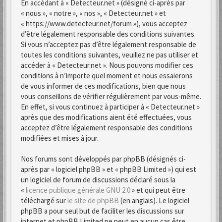
En accédant à « Detecteur.net » (désigné ci-après par
« nous », « notre », « nos », « Detecteur.net » et
« https://www.detecteur.net/forum »), vous acceptez
d’être légalement responsable des conditions suivantes.
Si vous n’acceptez pas d’être légalement responsable de
toutes les conditions suivantes, veuillez ne pas utiliser et
accéder à « Detecteur.net ». Nous pouvons modifier ces
conditions à n’importe quel moment et nous essaierons
de vous informer de ces modifications, bien que nous
vous conseillons de vérifier régulièrement par vous-même.
En effet, si vous continuez à participer à « Detecteur.net »
après que des modifications aient été effectuées, vous
acceptez d’être légalement responsable des conditions
modifiées et mises à jour.
Nos forums sont développés par phpBB (désignés ci-
après par « logiciel phpBB » et « phpBB Limited ») qui est
un logiciel de forum de discussions déclaré sous la
«
licence publique générale GNU 2.0
» et qui peut être
téléchargé sur
le site de phpBB
(en anglais). Le logiciel
phpBB a pour seul but de faciliter les discussions sur
internet et phpBB Limited ne peut en aucun cas être