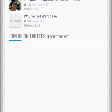
par
chercheur81
Hier, 23:45
Crochet d’archelle
par
Savosavo
Hier, 21:15
JOIN US ON TWITTER
@DETECTEUR.NET