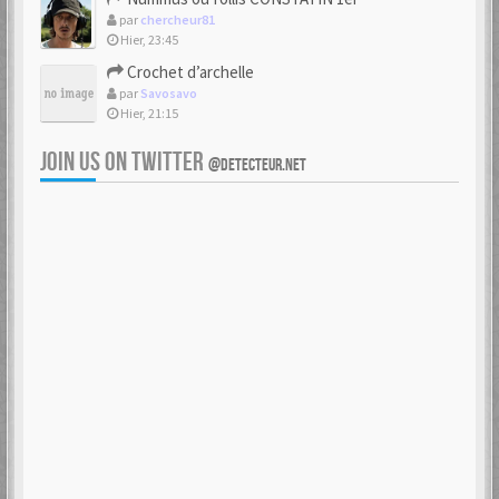
par
chercheur81
Hier, 23:45
Crochet d’archelle
par
Savosavo
Hier, 21:15
JOIN US ON TWITTER
@DETECTEUR.NET