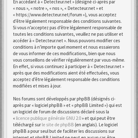
En accédant à « Detecteur.net » (désigné ci-après par
« nous », « notre », « nos », « Detecteur.net » et
« https://www.detecteur.net/forum »), vous acceptez
d’être légalement responsable des conditions suivantes.
Si vous n’acceptez pas d’être légalement responsable de
toutes les conditions suivantes, veuillez ne pas utiliser et
accéder à « Detecteur.net ». Nous pouvons modifier ces
conditions à n’importe quel moment et nous essaierons
de vous informer de ces modifications, bien que nous
vous conseillons de vérifier régulièrement par vous-même.
En effet, si vous continuez à participer à « Detecteur.net »
après que des modifications aient été effectuées, vous
acceptez d’être légalement responsable des conditions
modifiées et mises à jour.
Nos forums sont développés par phpBB (désignés ci-
après par « logiciel phpBB » et « phpBB Limited ») qui est
un logiciel de forum de discussions déclaré sous la
«
licence publique générale GNU 2.0
» et qui peut être
téléchargé sur
le site de phpBB
(en anglais). Le logiciel
phpBB a pour seul but de faciliter les discussions sur
internet et phpBB Limited ne peut en aucun cas être