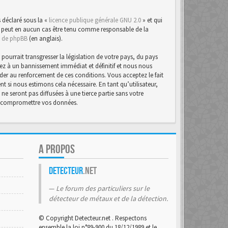
 déclaré sous la «
licence publique générale GNU 2.0
» et qui
d ne peut en aucun cas être tenu comme responsable de la
te de phpBB
(en anglais).
urrait transgresser la législation de votre pays, du pays
osez à un bannissement immédiat et définitif et nous nous
d’aider au renforcement de ces conditions. Vous acceptez le fait
t si nous estimons cela nécessaire. En tant qu’utilisateur,
e seront pas diffusées à une tierce partie sans votre
 à compromettre vos données.
A PROPOS
Detecteur
.net
Le forum des particuliers sur le
détecteur de métaux et de la détection.
© Copyright Detecteur.net . Respectons
ensemble la loi n°89-900 du 18/12/1989 et le