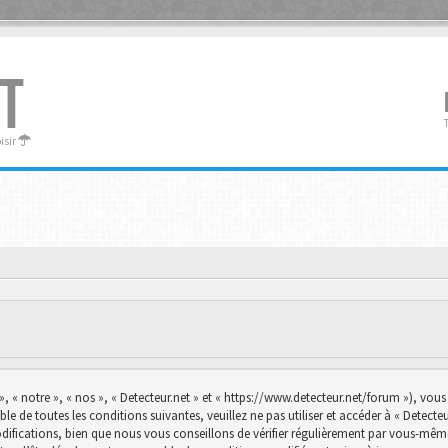
T
oisir
», « notre », « nos », « Detecteur.net » et « https://www.detecteur.net/forum »), vo
le de toutes les conditions suivantes, veuillez ne pas utiliser et accéder à « Detec
ications, bien que nous vous conseillons de vérifier régulièrement par vous-même. E