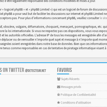
tez d’être légalement responsable des conditions modifiées et mises à jour.
« logiciel phpBB » et « phpBB Limited ») qui est un logiciel de forum de discussions
ciel phpBB a pour seul but de faciliter les discussions sur internet et phpBB Limite
cceptons pas. Pour plus d’informations concernant phpBB, veuillez consulter
le si
f, obscène, vulgaire, diffamatoire, choquant, menaçant, pornographique, etc. qui po
core la loi internationale. Si vous ne respectez pas ces dispositions, vous vous exp
et et les autorités officielles. L’adresse IP de tous les messages est enregistrée afin 
 de déplacer ou de verrouiller n’importe quel sujet et message à n’importe quel momen
eignées soient enregistrées dans notre base de données. Bien que ces informations n
être tenus comme responsables en cas de tentative de piratage informatique visant
US ON TWITTER
FAVORIS
@DETECTEUR.NET
Sujets Récents
Messages privés
Politique de Confidentialité
Conditions d'utilisation