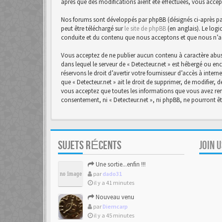
après que des modifications aient été effectuées, vous accep
Nos forums sont développés par phpBB (désignés ci-après par 
peut être téléchargé sur
le site de phpBB
(en anglais). Le logi
conduite et du contenu que nous acceptons et que nous n’a
Vous acceptez de ne publier aucun contenu à caractère abusi
dans lequel le serveur de « Detecteur.net » est hébergé ou en
réservons le droit d’avertir votre fournisseur d’accès à intern
que « Detecteur.net » ait le droit de supprimer, de modifier,
vous acceptez que toutes les informations que vous avez rens
consentement, ni « Detecteur.net », ni phpBB, ne pourront 
SUJETS RÉCENTS
JOIN 
Une sortie...enfin !!!
par
dado31
il y a 41 minutes
Nouveau venu
par
Diemcarp
il y a 45 minutes