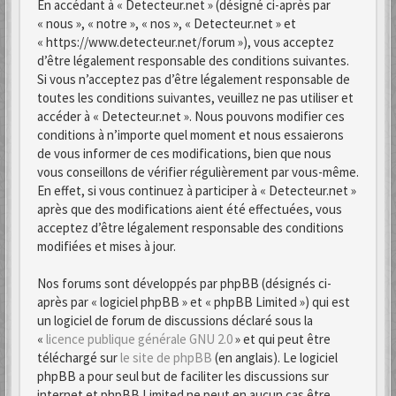
En accédant à « Detecteur.net » (désigné ci-après par
« nous », « notre », « nos », « Detecteur.net » et
« https://www.detecteur.net/forum »), vous acceptez
d’être légalement responsable des conditions suivantes.
Si vous n’acceptez pas d’être légalement responsable de
toutes les conditions suivantes, veuillez ne pas utiliser et
accéder à « Detecteur.net ». Nous pouvons modifier ces
conditions à n’importe quel moment et nous essaierons
de vous informer de ces modifications, bien que nous
vous conseillons de vérifier régulièrement par vous-même.
En effet, si vous continuez à participer à « Detecteur.net »
après que des modifications aient été effectuées, vous
acceptez d’être légalement responsable des conditions
modifiées et mises à jour.
Nos forums sont développés par phpBB (désignés ci-
après par « logiciel phpBB » et « phpBB Limited ») qui est
un logiciel de forum de discussions déclaré sous la
«
licence publique générale GNU 2.0
» et qui peut être
téléchargé sur
le site de phpBB
(en anglais). Le logiciel
phpBB a pour seul but de faciliter les discussions sur
internet et phpBB Limited ne peut en aucun cas être