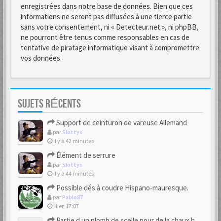
enregistrées dans notre base de données. Bien que ces
informations ne seront pas diffusées à une tierce partie
sans votre consentement, ni « Detecteur.net », ni phpBB,
ne pourront être tenus comme responsables en cas de
tentative de piratage informatique visant à compromettre
vos données.
SUJETS RÉCENTS
Support de ceinturon de vareuse Allemand
par
Slottys
il y a 42 minutes
Élément de serrure
par
Slottys
il y a 44 minutes
Possible dés à coudre Hispano-mauresque.
par
Pablo87
Hier, 17:07
Partie d un plomb de scelle pour de la chaux hydraulique