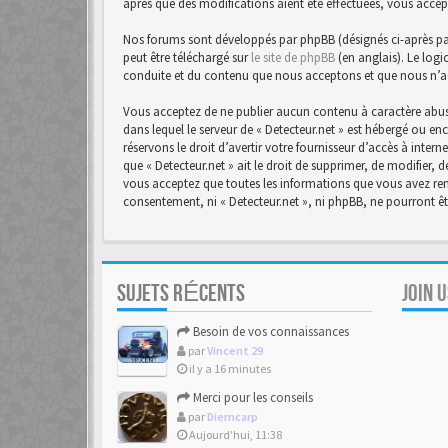
après que des modifications aient été effectuées, vous accep
Nos forums sont développés par phpBB (désignés ci-après par 
peut être téléchargé sur
le site de phpBB
(en anglais). Le logi
conduite et du contenu que nous acceptons et que nous n’a
Vous acceptez de ne publier aucun contenu à caractère abusi
dans lequel le serveur de « Detecteur.net » est hébergé ou en
réservons le droit d’avertir votre fournisseur d’accès à intern
que « Detecteur.net » ait le droit de supprimer, de modifier,
vous acceptez que toutes les informations que vous avez rens
consentement, ni « Detecteur.net », ni phpBB, ne pourront 
SUJETS RÉCENTS
JOIN 
Besoin de vos connaissances
par
Vincent 29
il y a 16 minutes
Merci pour les conseils
par
Diemcarp
Aujourd’hui, 11:38