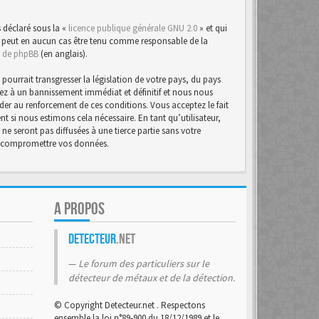
 déclaré sous la «
licence publique générale GNU 2.0
» et qui
d ne peut en aucun cas être tenu comme responsable de la
te de phpBB
(en anglais).
urrait transgresser la législation de votre pays, du pays
osez à un bannissement immédiat et définitif et nous nous
d’aider au renforcement de ces conditions. Vous acceptez le fait
t si nous estimons cela nécessaire. En tant qu’utilisateur,
e seront pas diffusées à une tierce partie sans votre
 à compromettre vos données.
A PROPOS
Detecteur
.net
Le forum des particuliers sur le
détecteur de métaux et de la détection.
© Copyright Detecteur.net . Respectons
ensemble la loi n°89-900 du 18/12/1989 et le