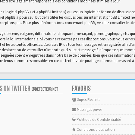
tez d’être légalement responsable des conditions modifiées et mises à jour.
« logiciel phpBB » et « phpBB Limited ») qui est un logiciel de forum de discussions
ciel phpBB a pour seul but de faciliter les discussions sur internet et phpBB Limite
cceptons pas. Pour plus d’informations concernant phpBB, veuillez consulter
le si
f, obscène, vulgaire, diffamatoire, choquant, menaçant, pornographique, etc. qui po
core la loi internationale. Si vous ne respectez pas ces dispositions, vous vous exp
et et les autorités officielles. L’adresse IP de tous les messages est enregistrée afin 
 de déplacer ou de verrouiller n’importe quel sujet et message à n’importe quel momen
eignées soient enregistrées dans notre base de données. Bien que ces informations n
être tenus comme responsables en cas de tentative de piratage informatique visant
US ON TWITTER
FAVORIS
@DETECTEUR.NET
Sujets Récents
Messages privés
Politique de Confidentialité
Conditions d'utilisation