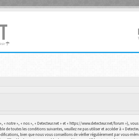
T
oisir
», « notre », « nos », « Detecteur.net » et « https://www.detecteur.net/forum »), vo
le de toutes les conditions suivantes, veuillez ne pas utiliser et accéder à « Detec
ications, bien que nous vous conseillons de vérifier régulièrement par vous-même. E