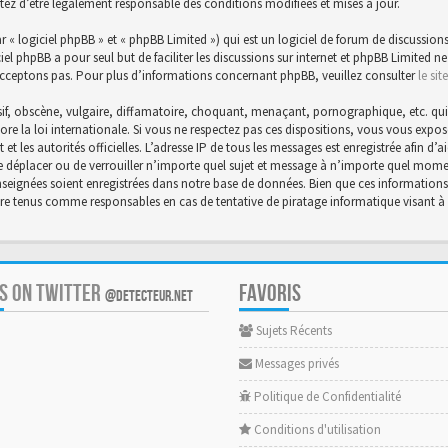
tez d’être légalement responsable des conditions modifiées et mises à jour.
« logiciel phpBB » et « phpBB Limited ») qui est un logiciel de forum de discussions
ciel phpBB a pour seul but de faciliter les discussions sur internet et phpBB Limite
cceptons pas. Pour plus d’informations concernant phpBB, veuillez consulter
le si
f, obscène, vulgaire, diffamatoire, choquant, menaçant, pornographique, etc. qui po
core la loi internationale. Si vous ne respectez pas ces dispositions, vous vous exp
et et les autorités officielles. L’adresse IP de tous les messages est enregistrée afin 
 de déplacer ou de verrouiller n’importe quel sujet et message à n’importe quel momen
eignées soient enregistrées dans notre base de données. Bien que ces informations n
être tenus comme responsables en cas de tentative de piratage informatique visant
US ON TWITTER
FAVORIS
@DETECTEUR.NET
Sujets Récents
Messages privés
Politique de Confidentialité
Conditions d'utilisation