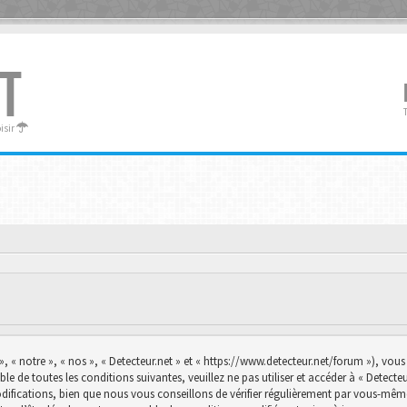
T
oisir
», « notre », « nos », « Detecteur.net » et « https://www.detecteur.net/forum »), vo
le de toutes les conditions suivantes, veuillez ne pas utiliser et accéder à « Detec
ications, bien que nous vous conseillons de vérifier régulièrement par vous-même. E