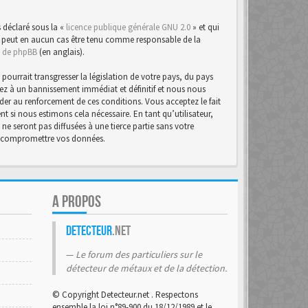
 déclaré sous la «
licence publique générale GNU 2.0
» et qui
d ne peut en aucun cas être tenu comme responsable de la
te de phpBB
(en anglais).
urrait transgresser la législation de votre pays, du pays
osez à un bannissement immédiat et définitif et nous nous
d’aider au renforcement de ces conditions. Vous acceptez le fait
t si nous estimons cela nécessaire. En tant qu’utilisateur,
e seront pas diffusées à une tierce partie sans votre
 à compromettre vos données.
A PROPOS
Detecteur
.net
Le forum des particuliers sur le
détecteur de métaux et de la détection.
© Copyright Detecteur.net . Respectons
ensemble la loi n°89-900 du 18/12/1989 et le