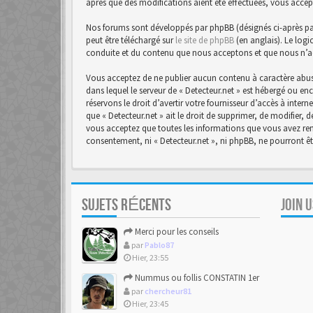
après que des modifications aient été effectuées, vous accep
Nos forums sont développés par phpBB (désignés ci-après par 
peut être téléchargé sur
le site de phpBB
(en anglais). Le logi
conduite et du contenu que nous acceptons et que nous n’a
Vous acceptez de ne publier aucun contenu à caractère abusi
dans lequel le serveur de « Detecteur.net » est hébergé ou en
réservons le droit d’avertir votre fournisseur d’accès à intern
que « Detecteur.net » ait le droit de supprimer, de modifier,
vous acceptez que toutes les informations que vous avez rens
consentement, ni « Detecteur.net », ni phpBB, ne pourront 
SUJETS RÉCENTS
JOIN 
Merci pour les conseils
par
Pablo87
Hier, 23:55
Nummus ou follis CONSTATIN 1er
par
chercheur81
Hier, 23:45