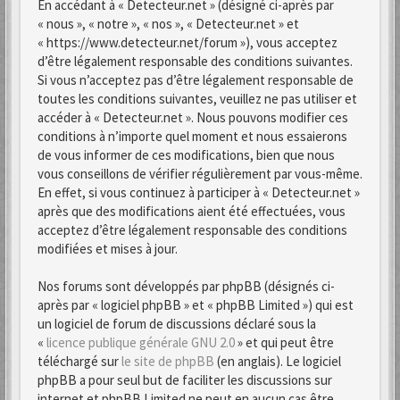
En accédant à « Detecteur.net » (désigné ci-après par
« nous », « notre », « nos », « Detecteur.net » et
« https://www.detecteur.net/forum »), vous acceptez
d’être légalement responsable des conditions suivantes.
Si vous n’acceptez pas d’être légalement responsable de
toutes les conditions suivantes, veuillez ne pas utiliser et
accéder à « Detecteur.net ». Nous pouvons modifier ces
conditions à n’importe quel moment et nous essaierons
de vous informer de ces modifications, bien que nous
vous conseillons de vérifier régulièrement par vous-même.
En effet, si vous continuez à participer à « Detecteur.net »
après que des modifications aient été effectuées, vous
acceptez d’être légalement responsable des conditions
modifiées et mises à jour.
Nos forums sont développés par phpBB (désignés ci-
après par « logiciel phpBB » et « phpBB Limited ») qui est
un logiciel de forum de discussions déclaré sous la
«
licence publique générale GNU 2.0
» et qui peut être
téléchargé sur
le site de phpBB
(en anglais). Le logiciel
phpBB a pour seul but de faciliter les discussions sur
internet et phpBB Limited ne peut en aucun cas être