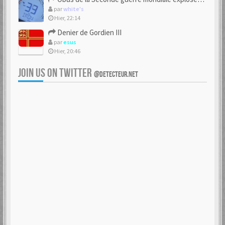
par
white's
Hier, 22:14
Denier de Gordien III
par
esus
Hier, 20:46
JOIN US ON TWITTER
@DETECTEUR.NET