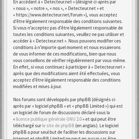
En accédant à « Detecteur.net » (désigné ci-après par
« nous », « notre », « nos », « Detecteur.net » et
« https://www.detecteur.net/forum »), vous acceptez
d’être légalement responsable des conditions suivantes.
Si vous n’acceptez pas d’être légalement responsable de
toutes les conditions suivantes, veuillez ne pas utiliser et
accéder à « Detecteur.net ». Nous pouvons modifier ces
conditions à n’importe quel moment et nous essaierons
de vous informer de ces modifications, bien que nous
vous conseillons de vérifier régulièrement par vous-même.
En effet, si vous continuez à participer à « Detecteur.net »
après que des modifications aient été effectuées, vous
acceptez d’être légalement responsable des conditions
modifiées et mises à jour.
Nos forums sont développés par phpBB (désignés ci-
après par « logiciel phpBB » et « phpBB Limited ») qui est
un logiciel de forum de discussions déclaré sous la
«
licence publique générale GNU 2.0
» et qui peut être
téléchargé sur
le site de phpBB
(en anglais). Le logiciel
phpBB a pour seul but de faciliter les discussions sur
internet et phpBB Limited ne peut en aucun cas être