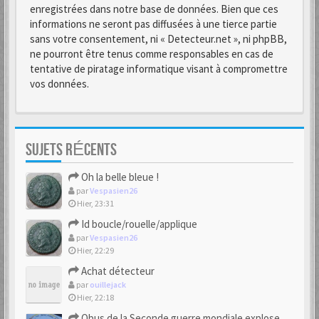
enregistrées dans notre base de données. Bien que ces
informations ne seront pas diffusées à une tierce partie
sans votre consentement, ni « Detecteur.net », ni phpBB,
ne pourront être tenus comme responsables en cas de
tentative de piratage informatique visant à compromettre
vos données.
SUJETS RÉCENTS
Oh la belle bleue !
par
Vespasien26
Hier, 23:31
Id boucle/rouelle/applique
par
Vespasien26
Hier, 22:29
Achat détecteur
par
ouillejack
Hier, 22:18
Obus de la Seconde guerre mondiale explosent dans des champs.