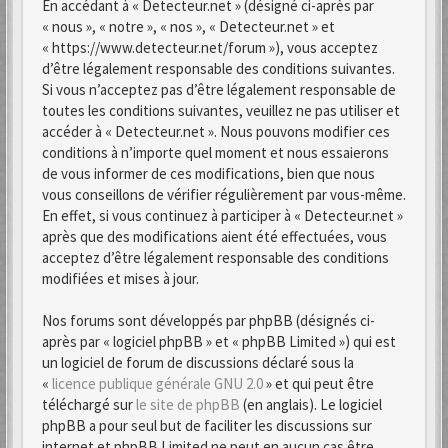
En accédant à « Detecteur.net » (désigné ci-après par
« nous », « notre », « nos », « Detecteur.net » et
« https://www.detecteur.net/forum »), vous acceptez
d’être légalement responsable des conditions suivantes.
Si vous n’acceptez pas d’être légalement responsable de
toutes les conditions suivantes, veuillez ne pas utiliser et
accéder à « Detecteur.net ». Nous pouvons modifier ces
conditions à n’importe quel moment et nous essaierons
de vous informer de ces modifications, bien que nous
vous conseillons de vérifier régulièrement par vous-même.
En effet, si vous continuez à participer à « Detecteur.net »
après que des modifications aient été effectuées, vous
acceptez d’être légalement responsable des conditions
modifiées et mises à jour.
Nos forums sont développés par phpBB (désignés ci-
après par « logiciel phpBB » et « phpBB Limited ») qui est
un logiciel de forum de discussions déclaré sous la
«
licence publique générale GNU 2.0
» et qui peut être
téléchargé sur
le site de phpBB
(en anglais). Le logiciel
phpBB a pour seul but de faciliter les discussions sur
internet et phpBB Limited ne peut en aucun cas être