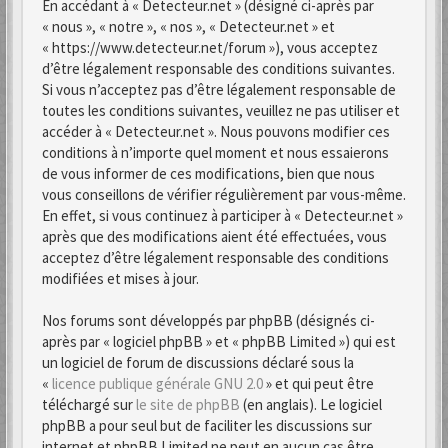
En accédant à « Detecteur.net » (désigné ci-après par
« nous », « notre », « nos », « Detecteur.net » et
« https://www.detecteur.net/forum »), vous acceptez
d’être légalement responsable des conditions suivantes.
Si vous n’acceptez pas d’être légalement responsable de
toutes les conditions suivantes, veuillez ne pas utiliser et
accéder à « Detecteur.net ». Nous pouvons modifier ces
conditions à n’importe quel moment et nous essaierons
de vous informer de ces modifications, bien que nous
vous conseillons de vérifier régulièrement par vous-même.
En effet, si vous continuez à participer à « Detecteur.net »
après que des modifications aient été effectuées, vous
acceptez d’être légalement responsable des conditions
modifiées et mises à jour.
Nos forums sont développés par phpBB (désignés ci-
après par « logiciel phpBB » et « phpBB Limited ») qui est
un logiciel de forum de discussions déclaré sous la
«
licence publique générale GNU 2.0
» et qui peut être
téléchargé sur
le site de phpBB
(en anglais). Le logiciel
phpBB a pour seul but de faciliter les discussions sur
internet et phpBB Limited ne peut en aucun cas être