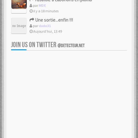
par
MDX
il y a 18 minutes
Une sortie...enfin !!!
par
dado31
Aujourd’hui, 13:49
JOIN US ON TWITTER
@DETECTEUR.NET