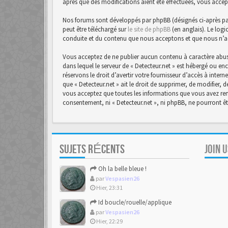
après que des modifications aient été effectuées, vous accep
Nos forums sont développés par phpBB (désignés ci-après par 
peut être téléchargé sur
le site de phpBB
(en anglais). Le logi
conduite et du contenu que nous acceptons et que nous n’a
Vous acceptez de ne publier aucun contenu à caractère abusi
dans lequel le serveur de « Detecteur.net » est hébergé ou en
réservons le droit d’avertir votre fournisseur d’accès à intern
que « Detecteur.net » ait le droit de supprimer, de modifier,
vous acceptez que toutes les informations que vous avez rens
consentement, ni « Detecteur.net », ni phpBB, ne pourront 
SUJETS RÉCENTS
JOIN 
Oh la belle bleue !
par
Vespasien26
Hier, 23:31
Id boucle/rouelle/applique
par
Vespasien26
Hier, 22:29