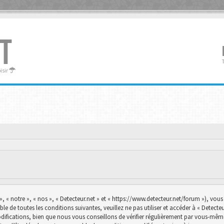
T
oisir
», « notre », « nos », « Detecteur.net » et « https://www.detecteur.net/forum »), vo
le de toutes les conditions suivantes, veuillez ne pas utiliser et accéder à « Detec
ications, bien que nous vous conseillons de vérifier régulièrement par vous-même. E