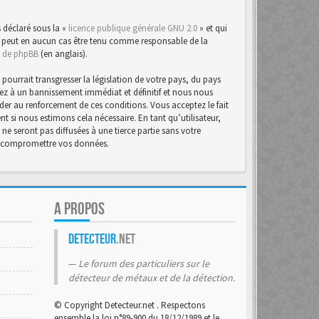
 déclaré sous la «
licence publique générale GNU 2.0
» et qui
d ne peut en aucun cas être tenu comme responsable de la
te de phpBB
(en anglais).
urrait transgresser la législation de votre pays, du pays
osez à un bannissement immédiat et définitif et nous nous
d’aider au renforcement de ces conditions. Vous acceptez le fait
t si nous estimons cela nécessaire. En tant qu’utilisateur,
e seront pas diffusées à une tierce partie sans votre
 à compromettre vos données.
A PROPOS
Detecteur
.net
Le forum des particuliers sur le
détecteur de métaux et de la détection.
© Copyright Detecteur.net . Respectons
ensemble la loi n°89-900 du 18/12/1989 et le