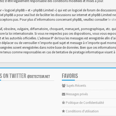
tez d’être légalement responsable des conditions modifiées et mises à jour.
« logiciel phpBB » et « phpBB Limited ») qui est un logiciel de forum de discussions
ciel phpBB a pour seul but de faciliter les discussions sur internet et phpBB Limite
cceptons pas. Pour plus d’informations concernant phpBB, veuillez consulter
le si
f, obscène, vulgaire, diffamatoire, choquant, menaçant, pornographique, etc. qui po
core la loi internationale. Si vous ne respectez pas ces dispositions, vous vous exp
et et les autorités officielles. L’adresse IP de tous les messages est enregistrée afin 
 de déplacer ou de verrouiller n’importe quel sujet et message à n’importe quel momen
eignées soient enregistrées dans notre base de données. Bien que ces informations n
être tenus comme responsables en cas de tentative de piratage informatique visant
US ON TWITTER
FAVORIS
@DETECTEUR.NET
Sujets Récents
Messages privés
Politique de Confidentialité
Conditions d'utilisation