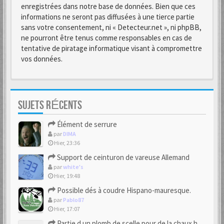
enregistrées dans notre base de données. Bien que ces
informations ne seront pas diffusées à une tierce partie
sans votre consentement, ni « Detecteur.net », ni phpBB,
ne pourront être tenus comme responsables en cas de
tentative de piratage informatique visant à compromettre
vos données.
SUJETS RÉCENTS
Élément de serrure
par
DIMA
Hier, 23:36
Support de ceinturon de vareuse Allemand
par
white's
Hier, 19:48
Possible dés à coudre Hispano-mauresque.
par
Pablo87
Hier, 17:07
Partie d un plomb de scelle pour de la chaux hydraulique