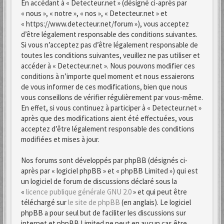
En accédant à « Detecteur.net » (désigné ci-après par
« nous », « notre », « nos », « Detecteur.net » et
« https://www.detecteur.net/forum »), vous acceptez
d’être légalement responsable des conditions suivantes.
Si vous n’acceptez pas d’être légalement responsable de
toutes les conditions suivantes, veuillez ne pas utiliser et
accéder à « Detecteur.net ». Nous pouvons modifier ces
conditions à n’importe quel moment et nous essaierons
de vous informer de ces modifications, bien que nous
vous conseillons de vérifier régulièrement par vous-même.
En effet, si vous continuez à participer à « Detecteur.net »
après que des modifications aient été effectuées, vous
acceptez d’être légalement responsable des conditions
modifiées et mises à jour.
Nos forums sont développés par phpBB (désignés ci-
après par « logiciel phpBB » et « phpBB Limited ») qui est
un logiciel de forum de discussions déclaré sous la
«
licence publique générale GNU 2.0
» et qui peut être
téléchargé sur
le site de phpBB
(en anglais). Le logiciel
phpBB a pour seul but de faciliter les discussions sur
internet et phpBB Limited ne peut en aucun cas être