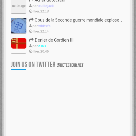
par
ouillejack
Hier, 22:18
Obus de la Seconde guerre mondiale explosent dans des champs.
par
white's
Hier, 22:14
Denier de Gordien III
par
esus
Hier, 20:46
JOIN US ON TWITTER
@DETECTEUR.NET