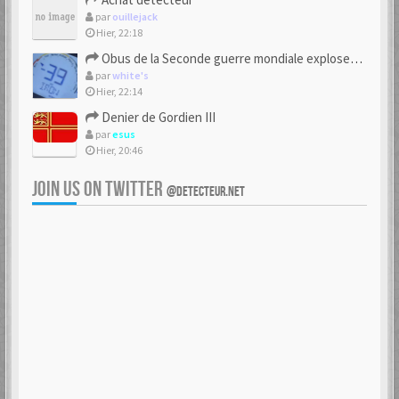
par
ouillejack
Hier, 22:18
Obus de la Seconde guerre mondiale explosent dans des champs.
par
white's
Hier, 22:14
Denier de Gordien III
par
esus
Hier, 20:46
JOIN US ON TWITTER
@DETECTEUR.NET