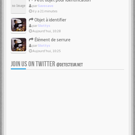
par
Savosavo
il y a 21 minutes
Objet à identifier
par
Slottys
Aujourd’hui, 10:28
Élément de serrure
par
Slottys
Aujourd’hui, 10:25
JOIN US ON TWITTER
@DETECTEUR.NET