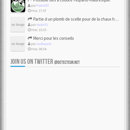
par
Pablo87
Hier, 17:07
Partie d un plomb de scelle pour de la chaux hydraulique
par
dado31
Hier, 10:33
Merci pour les conseils
par
ouillejack
Hier, 08:54
JOIN US ON TWITTER
@DETECTEUR.NET