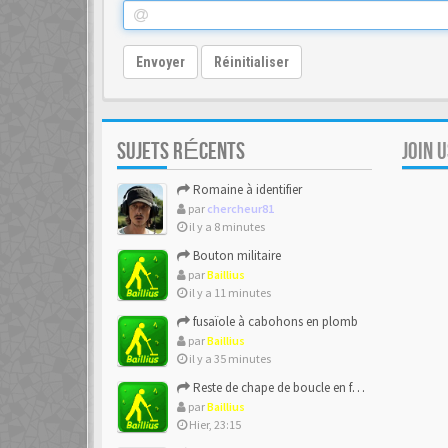
Envoyer
Réinitialiser
SUJETS RÉCENTS
JOIN 
Romaine à identifier
par
chercheur81
il y a 8 minutes
Bouton militaire
par
Baillius
il y a 11 minutes
fusaïole à cabohons en plomb
par
Baillius
il y a 35 minutes
Reste de chape de boucle en forme de ??
par
Baillius
Hier, 23:15