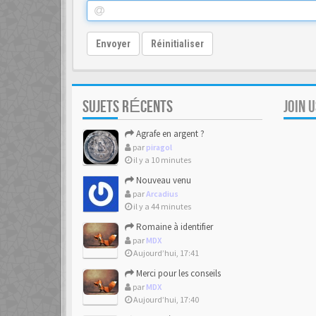
Envoyer
Réinitialiser
SUJETS RÉCENTS
JOIN 
Agrafe en argent ?
par
piragol
il y a 10 minutes
Nouveau venu
par
Arcadius
il y a 44 minutes
Romaine à identifier
par
MDX
Aujourd’hui, 17:41
Merci pour les conseils
par
MDX
Aujourd’hui, 17:40